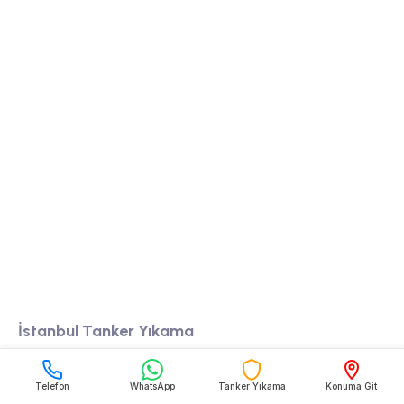
Tanker yıkama firmamız, yüksek kaliteli temizlik
hizmeti sunarak, endüstriyel tankları güvenli ve
hijyenik bir şekilde temizler.
Bölgeler
İstanbul Tanker Yıkama
Tekirdağ Tanker Yıkama
Telefon
WhatsApp
Tanker Yıkama
Konuma Git
Edirne Tanker Yıkama