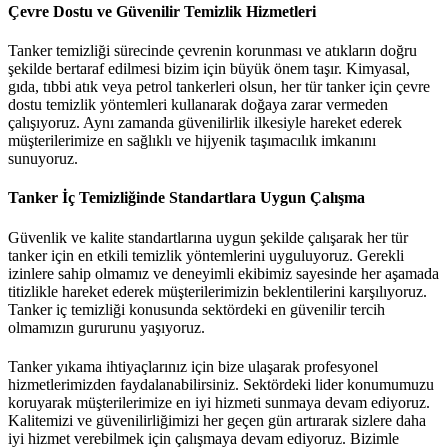
Çevre Dostu ve Güvenilir Temizlik Hizmetleri
Tanker temizliği sürecinde çevrenin korunması ve atıkların doğru
şekilde bertaraf edilmesi bizim için büyük önem taşır. Kimyasal,
gıda, tıbbi atık veya petrol tankerleri olsun, her tür tanker için çevre
dostu temizlik yöntemleri kullanarak doğaya zarar vermeden
çalışıyoruz. Aynı zamanda güvenilirlik ilkesiyle hareket ederek
müşterilerimize en sağlıklı ve hijyenik taşımacılık imkanını
sunuyoruz.
Tanker İç Temizliğinde Standartlara Uygun Çalışma
Güvenlik ve kalite standartlarına uygun şekilde çalışarak her tür
tanker için en etkili temizlik yöntemlerini uyguluyoruz. Gerekli
izinlere sahip olmamız ve deneyimli ekibimiz sayesinde her aşamada
titizlikle hareket ederek müşterilerimizin beklentilerini karşılıyoruz.
Tanker iç temizliği konusunda sektördeki en güvenilir tercih
olmamızın gururunu yaşıyoruz.
Tanker yıkama ihtiyaçlarınız için bize ulaşarak profesyonel
hizmetlerimizden faydalanabilirsiniz. Sektördeki lider konumumuzu
koruyarak müşterilerimize en iyi hizmeti sunmaya devam ediyoruz.
Kalitemizi ve güvenilirliğimizi her geçen gün artırarak sizlere daha
iyi hizmet verebilmek için çalışmaya devam ediyoruz. Bizimle