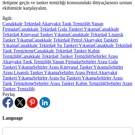
iletişime geçin ve tanker temizliği konusundaki ihtiyaçlarınızı uzman
ekibimizle karşılayalım.
İlgili:
Çanakkale Tekirdağ Akaryakıt Tank Temizliği Yapan
Firmalar
Çanakkale Tekirdağ Gıda Tankeri Yıkama
Çanakkale
Tekirdağ Kimyasal Tanker Yıkama
Çanakkale Tekirdağ Lisanslı
Tanker Yıkama
Çanakkale Tekirdağ Petrol Akaryakıt Tankeri
Yıkama
Çanakkale Tekirdağ Su Tankeri Yıkama
Çanakkale Tekirdağ
Tank Temizleme
Çanakkale Tekirdağ Tanker Kabin
Temizliği
Çanakkale Tekirdağ Tanker Temizliği
Şehirler Arası
Akaryakıt Tank Temizliği Yapan Firmalar
Şehirler Arası Gıda
Tankeri Yıkama
Şehirler Arası Kimyasal Tanker Yıkama
Şehirler
Arası Lisanslı Tanker Yıkama
Şehirler Arası Petrol Akaryakıt
Tankeri Yıkama
Şehirler Arası Su Tankeri Yıkama
Şehirler Arası
Tank Temizleme
Şehirler Arası Tanker Kabin Temizliği
Şehirler Arası
Tanker Temizliği
Paylaş
Language