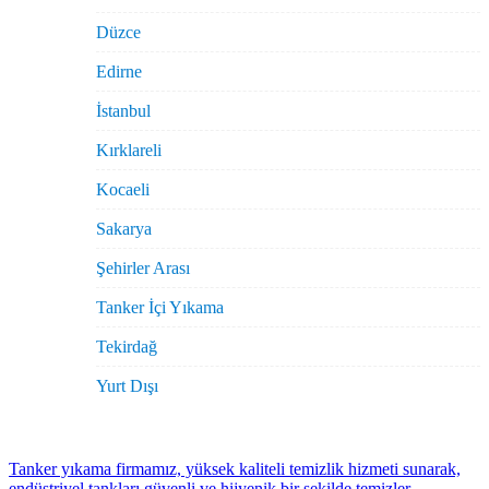
Düzce
Edirne
İstanbul
Kırklareli
Kocaeli
Sakarya
Şehirler Arası
Tanker İçi Yıkama
Tekirdağ
Yurt Dışı
Tanker yıkama firmamız, yüksek kaliteli temizlik hizmeti sunarak,
endüstriyel tankları güvenli ve hijyenik bir şekilde temizler.