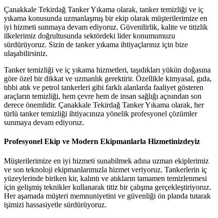
Çanakkale Tekirdağ Tanker Yıkama olarak, tanker temizliği ve iç
yıkama konusunda uzmanlaşmış bir ekip olarak müşterilerimize en
iyi hizmeti sunmaya devam ediyoruz. Güvenilirlik, kalite ve titizlik
ilkelerimiz doğrultusunda sektördeki lider konumumuzu
sürdürüyoruz. Sizin de tanker yıkama ihtiyaçlarınız için bize
ulaşabilirsiniz.
Tanker temizliği ve iç yıkama hizmetleri, taşıdıkları yükün doğasına
göre özel bir dikkat ve uzmanlık gerektirir. Özellikle kimyasal, gıda,
tıbbi atık ve petrol tankerleri gibi farklı alanlarda faaliyet gösteren
araçların temizliği, hem çevre hem de insan sağlığı açısından son
derece önemlidir. Çanakkale Tekirdağ Tanker Yıkama olarak, her
türlü tanker temizliği ihtiyacınıza yönelik profesyonel çözümler
sunmaya devam ediyoruz.
Profesyonel Ekip ve Modern Ekipmanlarla Hizmetinizdeyiz
Müşterilerimize en iyi hizmeti sunabilmek adına uzman ekiplerimiz
ve son teknoloji ekipmanlarımızla hizmet veriyoruz. Tankerlerin iç
yüzeylerinde biriken kir, kalıntı ve atıkların tamamen temizlenmesi
için gelişmiş teknikler kullanarak titiz bir çalışma gerçekleştiriyoruz.
Her aşamada müşteri memnuniyetini ve güvenliği ön planda tutarak
işimizi hassasiyetle sürdürüyoruz.