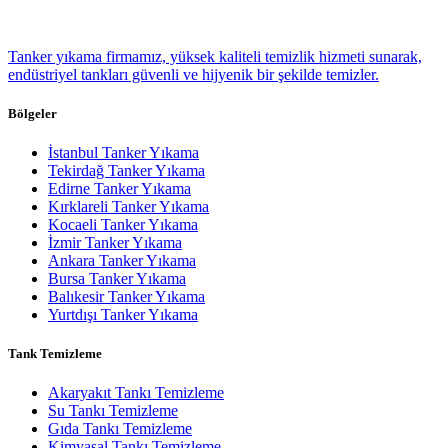
Tanker yıkama firmamız, yüksek kaliteli temizlik hizmeti sunarak,
endüstriyel tankları güvenli ve hijyenik bir şekilde temizler.
Bölgeler
İstanbul Tanker Yıkama
Tekirdağ Tanker Yıkama
Edirne Tanker Yıkama
Kırklareli Tanker Yıkama
Kocaeli Tanker Yıkama
İzmir Tanker Yıkama
Ankara Tanker Yıkama
Bursa Tanker Yıkama
Balıkesir Tanker Yıkama
Yurtdışı Tanker Yıkama
Tank Temizleme
Akaryakıt Tankı Temizleme
Su Tankı Temizleme
Gıda Tankı Temizleme
Kimyasal Tankı Temizleme