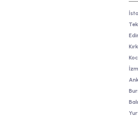
Tanker yıkama firmamız, yüksek kaliteli
İst
temizlik hizmeti sunarak, endüstriyel
Tek
tankları güvenli ve hijyenik bir şekilde
Edi
temizler.
Kır
Koc
İzm
Ank
Bur
Bal
Yur