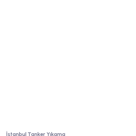
Tanker yıkama firmamız, yüksek kaliteli temizlik
hizmeti sunarak, endüstriyel tankları güvenli ve
hijyenik bir şekilde temizler.
Bölgeler
İstanbul Tanker Yıkama