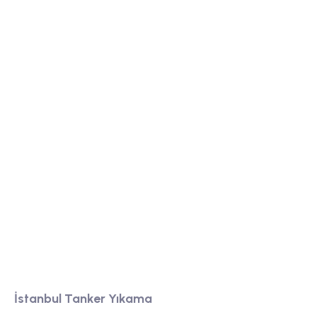
Tanker yıkama firmamız, yüksek kaliteli temizlik
hizmeti sunarak, endüstriyel tankları güvenli ve
hijyenik bir şekilde temizler.
Bölgeler
İstanbul Tanker Yıkama