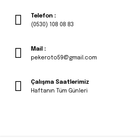
Telefon :
(0530) 108 08 83
Mail :
pekeroto59@gmail.com
Çalışma Saatlerimiz
Haftanın Tüm Günleri
© Copyright 2025 All rights reserved. Web Tasarım &
SEO Web SIGN
Çorlu Web Tasarım