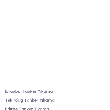
Tanker yıkama firmamız, yüksek kaliteli temizlik
hizmeti sunarak, endüstriyel tankları güvenli ve
hijyenik bir şekilde temizler.
Bölgeler
İstanbul Tanker Yıkama
Tekirdağ Tanker Yıkama
Edirne Tanker Yıkama