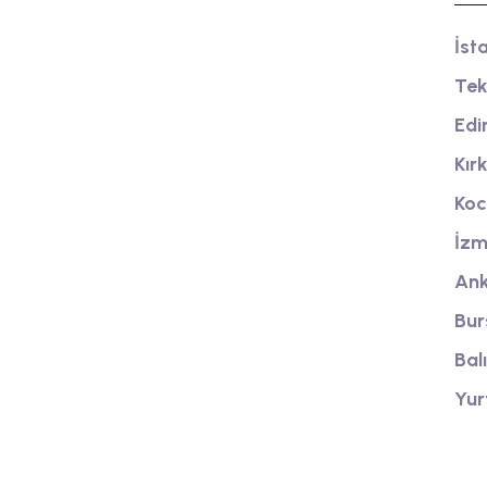
Tanker yıkama firmamız, yüksek kaliteli
İst
temizlik hizmeti sunarak, endüstriyel
Tek
tankları güvenli ve hijyenik bir şekilde
Edi
temizler.
Kır
Koc
İzm
Ank
Bur
Bal
Yur