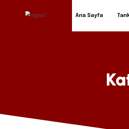
Ana Sayfa
Tank
Ka